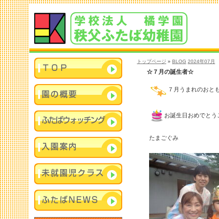
トップページ
»
BLOG
2024年07月
☆７月の誕生者☆
７月うまれのおと
お誕生日おめでとう
たまごぐみ