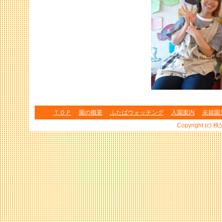
ＴＯＰ
園の概要
ふたばウォッチング
入園案内
未就園
Copyright (c) 