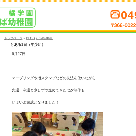
トップページ
»
BLOG
2024年06月
とある1日（年少組）
6月27日
マーブリングや指スタンプなどの技法を使いながら
先週、今週と少しずつ進めてきた七夕制作も
いよいよ完成となりました！