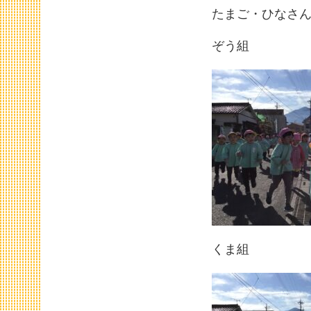
たまご・ひなさ
ぞう組
くま組