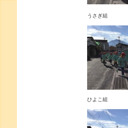
うさぎ組
ひよこ組