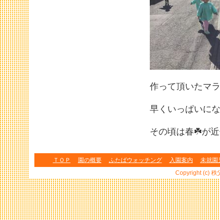
作って頂いたマ
早くいっぱいにな
その頃は春☘️が
ＴＯＰ
園の概要
ふたばウォッチング
入園案内
未就園
Copyright (c) 