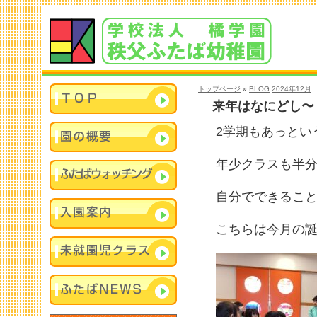
トップページ
»
BLOG
2024年12月
来年はなにどし〜
2学期もあっとい
年少クラスも半分
自分でできるこ
こちらは今月の誕