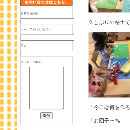
お名前 (必須）
久しぶりの粘土
メールアドレス (必須）
題名
メッセージ本文
「今日は何を作
「お団子〜
」