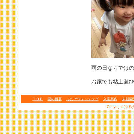
雨の日ならでは
お家でも粘土遊
ＴＯＰ
園の概要
ふたばウォッチング
入園案内
未就園
Copyright (c) 