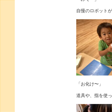
自慢のロボット
「お化け〜」
道具や、指を使