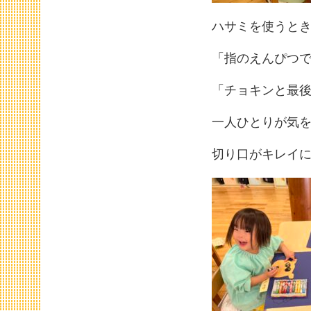
ハサミを使うと
「指のえんぴつ
「チョキンと最
一人ひとりが気
切り口がキレイに