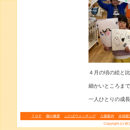
４月の頃の絵と比
細かいところま
一人ひとりの成
ＴＯＰ
園の概要
ふたばウォッチング
入園案内
未就園
Copyright (c) 