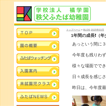
トップページ
»
BLOG
2025年03月
1年間の成長❗️（
あっという間に
今年度も残りわず
様々な場面でで
日々成長を感じ
昨日は、今年度最