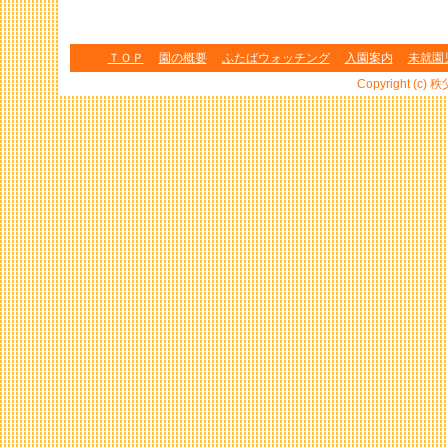
ＴＯＰ
園の概要
ふたばウォッチング
入園案内
未就園
Copyright (c) 