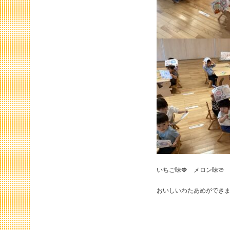
いちご味🍓 メロン味🍈
おいしいわたあめができ