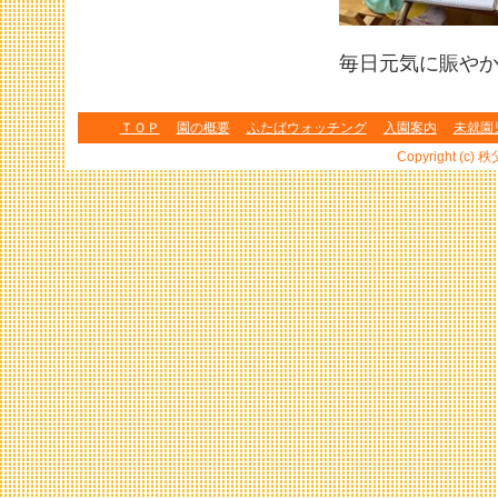
毎日元気に賑や
ＴＯＰ
園の概要
ふたばウォッチング
入園案内
未就園
Copyright (c) 