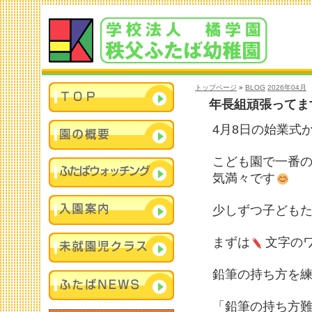
トップページ
»
BLOG
2026年04月
年長組頑張ってます
4月8日の始業式
こども園で一番
気満々です
少しずつ子ども
まずは
文字の
鉛筆の持ち方を
「鉛筆の持ち方