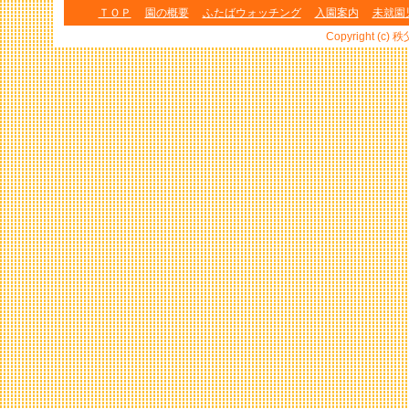
ＴＯＰ
園の概要
ふたばウォッチング
入園案内
未就園
Copyright (c) 