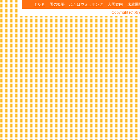
ＴＯＰ
園の概要
ふたばウォッチング
入園案内
未就園
Copyright (c) 