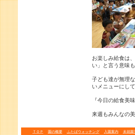
お楽しみ給食は、
い」と言う意味
子ども達が無理な
いメニューにして
『今日の給食美
来週もみんなの
ＴＯＰ
園の概要
ふたばウォッチング
入園案内
未就園