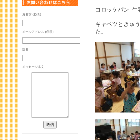
コロッケパン 牛
お名前 (必須）
キャベツときゅ
た。
メールアドレス (必須）
題名
メッセージ本文