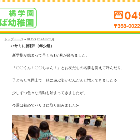
トップページ
»
BLOG
2024年05月
ハサミに挑戦‼️（年少組）
新学期が始まって早くも1か月が経ちました。
「〇〇くん！〇〇ちゃん！」とお友だちの名前を覚えて呼んだり、
子どもたち同士で一緒に遊ぶ姿がだんだんと増えてきました☺️
少しずつ色々な活動も始まってきましたが、
今週は初めてハサミに取り組みました✂️