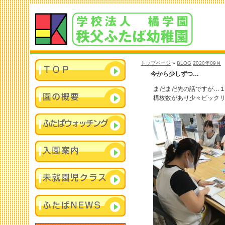
トップページ
»
BLOG
2020年09月
今から少しずつ…
まだまだ先の話ですが…１
構枚数があり少々ビックリ