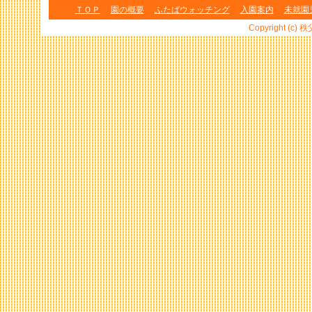
ＴＯＰ
園の概要
ふたばウォッチング
入園案内
未就園
Copyright (c) 