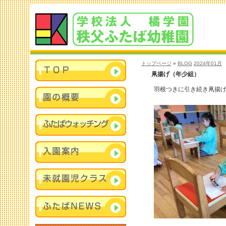
トップページ
»
BLOG
2024年01月
凧揚げ（年少組）
羽根つきに引き続き凧揚