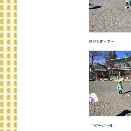
園庭を走って〜
「あがった〜‼️」