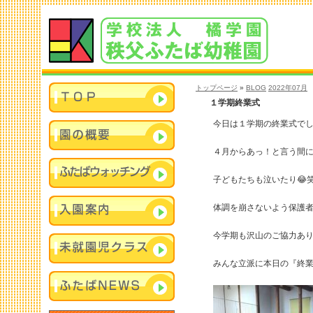
トップページ
»
BLOG
2022年07月
１学期終業式
今日は１学期の終業式で
４月からあっ！と言う間
子どもたちも泣いたり😂
体調を崩さないよう保護
今学期も沢山のご協力あり
みんな立派に本日の『終