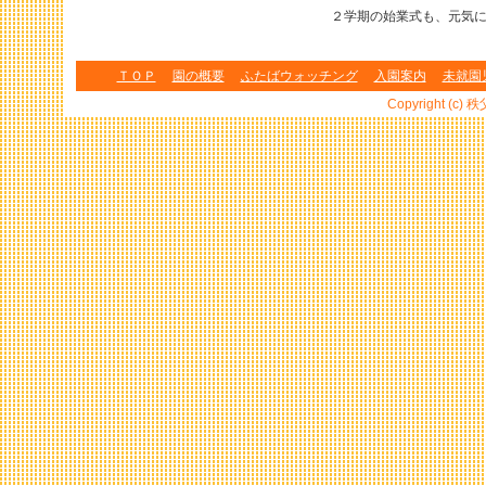
２学期の始業式も、元気に
ＴＯＰ
園の概要
ふたばウォッチング
入園案内
未就園
Copyright (c) 