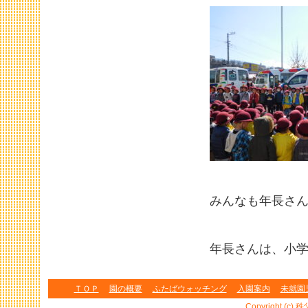
みんなも年長さ
年長さんは、小
ＴＯＰ
園の概要
ふたばウォッチング
入園案内
未就園
Copyright (c) 