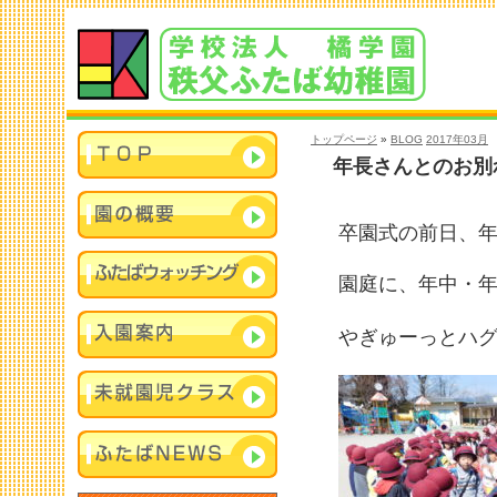
トップページ
»
BLOG
2017年03月
年長さんとのお別
卒園式の前日、
園庭に、年中・
やぎゅーっとハ