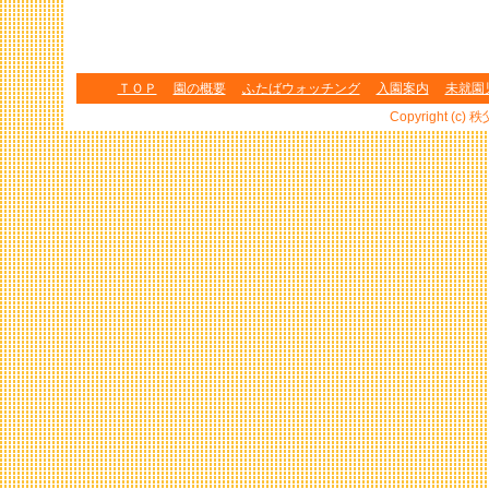
ＴＯＰ
園の概要
ふたばウォッチング
入園案内
未就園
Copyright (c) 