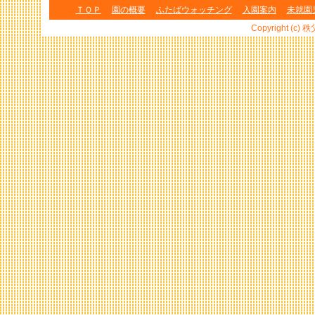
ＴＯＰ
園の概要
ふたばウォッチング
入園案内
未就園
Copyright (c) 