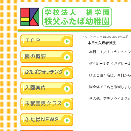
トップページ
»
BLOG
2023年11月
本日の欠席者状況
本日１１／７（火）のイ
ぞう組➡︎３名 うさぎ組➡︎
ひよこ組１名は、今日か
園全体で７名と激減しま
その他、アデノウイルス