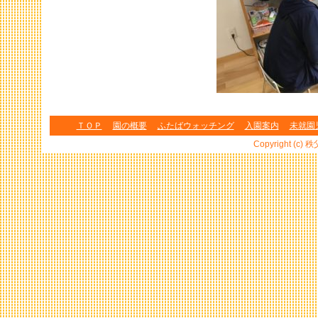
ＴＯＰ
園の概要
ふたばウォッチング
入園案内
未就園
Copyright (c) 