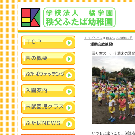
トップページ
»
BLOG
2020年10月
運動会総練習❗️
曇り空の下、今週末の運
いつもと違うこと…保護